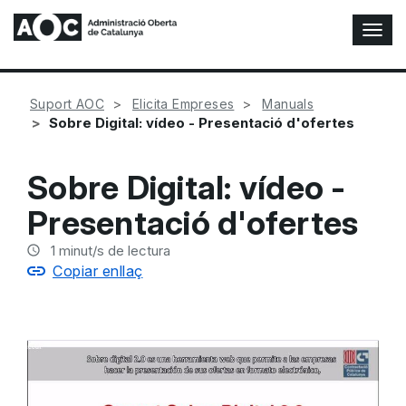
A
l
t
e
Suport AOC
Elicita Empreses
Manuals
r
Sobre Digital: vídeo - Presentació d'ofertes
n
a
r
Sobre Digital: vídeo -
n
a
Presentació d'ofertes
v
e
1
minut/s de lectura
g
Copiar enllaç
a
c
i
ó
n