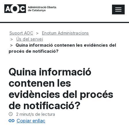
A
l
t
e
Suport AOC
Enotum Administracions
r
Ús del servei
n
Quina informació contenen les evidències del
a
procés de notificació?
r
n
a
Quina informació
v
e
contenen les
g
a
evidències del procés
c
i
de notificació?
ó
n
2
minut/s de lectura
Copiar enllaç