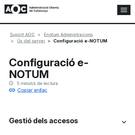
A
l
t
e
Suport AOC
Enotum Administracions
r
Configuració e-NOTUM
Ús del servei
n
a
r
Configuració e-
n
a
NOTUM
v
e
5
minut/s de lectura
g
Copiar enllaç
a
c
i
ó
n
Gestió dels accesos