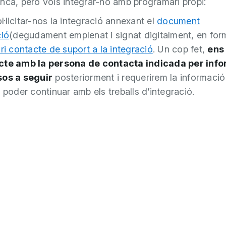
nca, però vols integrar-ho amb programari propi:
·licitar-nos la integració annexant el
document
ció
(degudament emplenat i signat digitalment, en fo
ri contacte de suport a la integració
. Un cop fet,
ens
cte amb la persona de contacta indicada per info
sos a seguir
posteriorment i requerirem la informaci
 poder continuar amb els treballs d’integració.