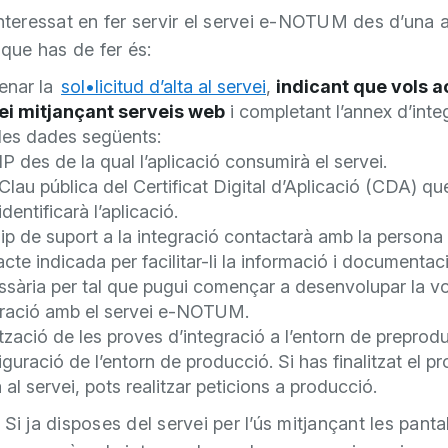
interessat en fer servir el servei e-NOTUM des d’una a
 que has de fer és:
enar la
sol•licitud d’alta al servei
,
indicant que vols a
ei mitjançant serveis web
i completant l’annex d’inte
les dades següents:
IP des de la qual l’aplicació consumirà el servei.
Clau pública del Certificat Digital d’Aplicació (CDA) qu
identificarà l’aplicació.
ip de suport a la integració contactarà amb la persona
cte indicada per facilitar-li la informació i documentac
ssària per tal que pugui començar a desenvolupar la v
gració amb el servei e-NOTUM.
tzació de les proves d’integració a l’entorn de preprod
guració de l’entorn de producció. Si has finalitzat el p
a al servei, pots realitzar peticions a producció.
-
Si ja disposes del servei per l’ús mitjançant les panta