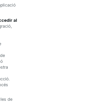
plicació
ccedir al
gració,
e
 de
ió
ostra
ucció.
rocés
lles de