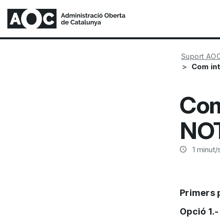
Suport AO
Com in
Com
NO
1
minut/s
Primers 
Opció 1.-