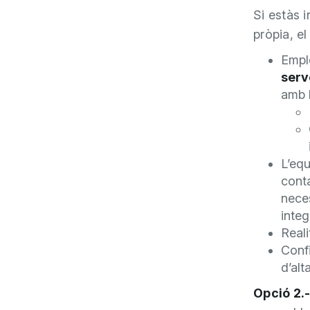
Si estàs 
pròpia, el
Empl
serv
amb 
L’equ
conta
nece
inte
Reali
Confi
d’alt
Opció 2.