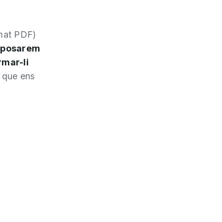
rmat PDF)
 posarem
rmar-li
ó que ens