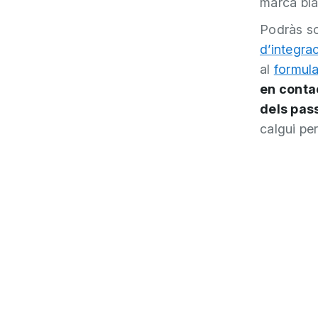
marca bla
Podràs sol
d’integra
al
formula
en conta
dels pas
calgui per