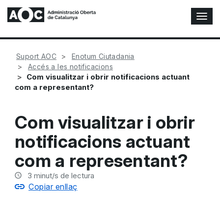
A
l
t
e
Suport AOC
Enotum Ciutadania
r
Accés a les notificacions
n
Com visualitzar i obrir notificacions actuant
a
com a representant?
r
n
a
Com visualitzar i obrir
v
e
notificacions actuant
g
a
com a representant?
c
i
3
minut/s de lectura
ó
Copiar enllaç
n