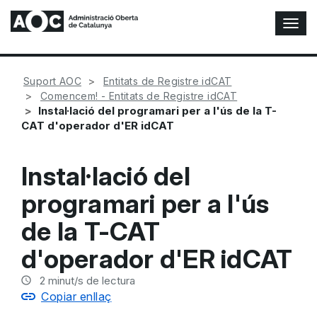
A
l
t
e
Suport AOC
Entitats de Registre idCAT
r
Comencem! - Entitats de Registre idCAT
n
Instal·lació del programari per a l'ús de la T-
a
CAT d'operador d'ER idCAT
r
n
a
Instal·lació del
v
e
programari per a l'ús
g
a
de la T-CAT
c
i
d'operador d'ER idCAT
ó
n
2
minut/s de lectura
Copiar enllaç