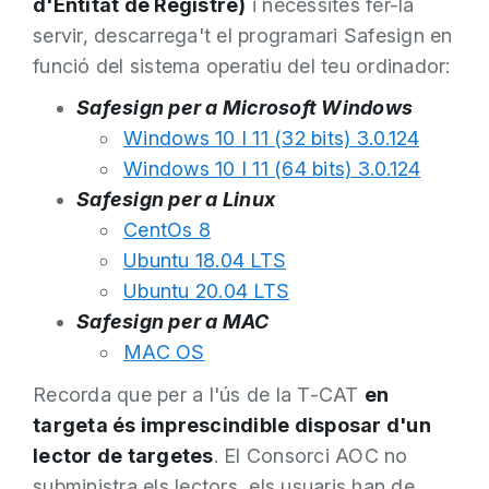
d'Entitat de Registre)
i necessites fer-la
servir, descarrega't el programari Safesign en
funció del sistema operatiu del teu ordinador:
Safesign per a Microsoft Windows
Windows 10 I 11 (32 bits) 3.0.124
Windows 10 I 11 (64 bits) 3.0.124
Safesign per a Linux
CentOs 8
Ubuntu 18.04 LTS
Ubuntu 20.04 LTS
Safesign per a MAC
MAC OS
Recorda que per a l'ús de la T-CAT
en
targeta és imprescindible disposar d'un
lector de targetes
.
El Consorci AOC no
subministra els lectors
, els usuaris han de