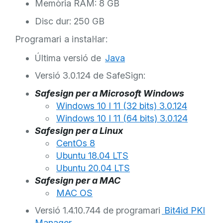
Memòria RAM: 8 GB
Disc dur: 250 GB
Programari a instal·lar:
Última versió de
Java
Versió 3.0.124 de
SafeSign:
Safesign per a Microsoft Windows
Windows 10 I 11 (32 bits) 3.0.124
Windows 10 I 11 (64 bits) 3.0.124
Safesign per a Linux
CentOs 8
Ubuntu 18.04 LTS
Ubuntu 20.04 LTS
Safesign per a MAC
MAC OS
Versió 1.4.10.744 de programari
Bit4id PKI
Manager