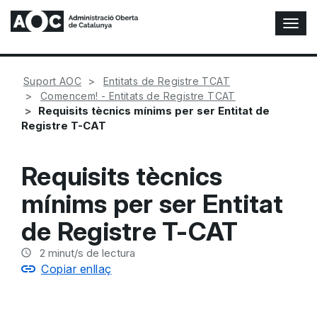
A
l
t
e
Suport AOC
Entitats de Registre TCAT
r
Comencem! - Entitats de Registre TCAT
n
Requisits tècnics mínims per ser Entitat de
a
Registre T-CAT
r
n
a
Requisits tècnics
v
e
mínims per ser Entitat
g
a
de Registre T-CAT
c
i
2
minut/s de lectura
ó
Copiar enllaç
n