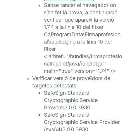
Sense tancar el navegador on
s’ha fet la prova, a continuació
verificar que apareix la versió
1.7.4 a la línia 10 del fitxer
C:\ProgramData\Firmaprofesion
al\rapplet.jnlp a la línia 10 del
fitxer
<jarhref="/bundles/firmaprofesio
nalrapplet/java/rapplet.jar"
main="true" version="1.74" />
Verificar versió de proveïdors de
targetes detectats:
SafeSign
Standard
Cryptographic
Service
Provider
3.0.0.3930
SafeSign
Standard
Cryptographic
Service
Provider
(sys64)
3.0.0.3930