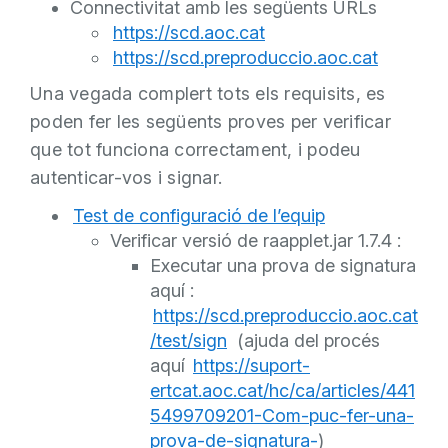
Connectivitat amb les següents URLs
https://scd.aoc.cat
https://scd.preproduccio.aoc.cat
Una vegada complert tots els requisits, es
poden fer les següents proves per verificar
que tot funciona correctament, i podeu
autenticar-vos i signar.
Test de configuració de l’equip
Verificar versió de raapplet.jar 1.7.4 :
Executar una prova de signatura
aquí :
https://scd.preproduccio.aoc.cat
/test/sign
(ajuda del procés
aquí
https://suport-
ertcat.aoc.cat/hc/ca/articles/441
5499709201-Com-puc-fer-una-
prova-de-signatura-
)