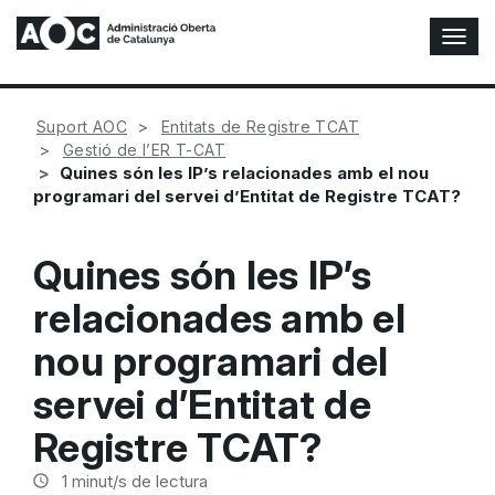
A
l
t
e
Suport AOC
Entitats de Registre TCAT
r
Gestió de l’ER T-CAT
n
Quines són les IP’s relacionades amb el nou
a
programari del servei d’Entitat de Registre TCAT?
r
n
a
Quines són les IP’s
v
e
relacionades amb el
g
a
nou programari del
c
i
servei d’Entitat de
ó
Registre TCAT?
n
1
minut/s de lectura