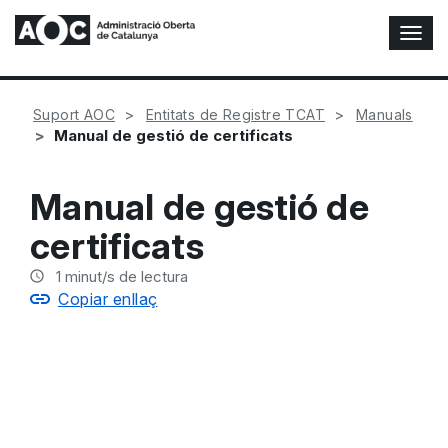
A
l
t
e
Suport AOC
Entitats de Registre TCAT
Manuals
r
Manual de gestió de certificats
n
a
r
Manual de gestió de
n
a
certificats
v
e
1
minut/s de lectura
g
Copiar enllaç
a
c
i
ó
n