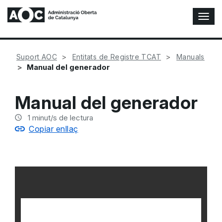
A
l
t
e
Suport AOC
Entitats de Registre TCAT
Manuals
r
Manual del generador
n
a
r
Manual del generador
n
a
1
minut/s de lectura
v
Copiar enllaç
e
g
a
c
i
ó
n