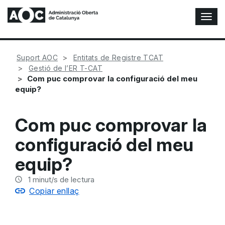
A
l
t
e
Suport AOC
Entitats de Registre TCAT
r
Gestió de l’ER T-CAT
n
Com puc comprovar la configuració del meu
a
equip?
r
n
a
Com puc comprovar la
v
e
configuració del meu
g
a
equip?
c
i
1
minut/s de lectura
ó
Copiar enllaç
n