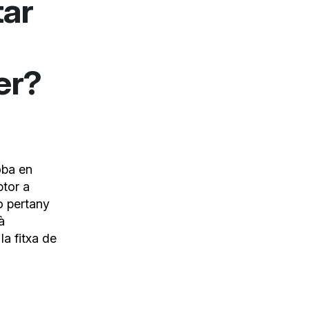
tar
er?
oba en
ptor a
o pertany
à
la fitxa de