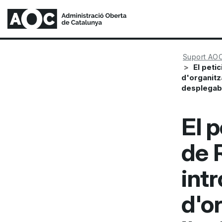
Suport AO
El peti
d'organitz
desplegabl
El p
de 
int
d'o