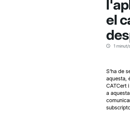
l'a
el 
des
1
minut/s
S’ha de se
aquesta, é
CATCert i 
a aquesta
comunicar 
subscript