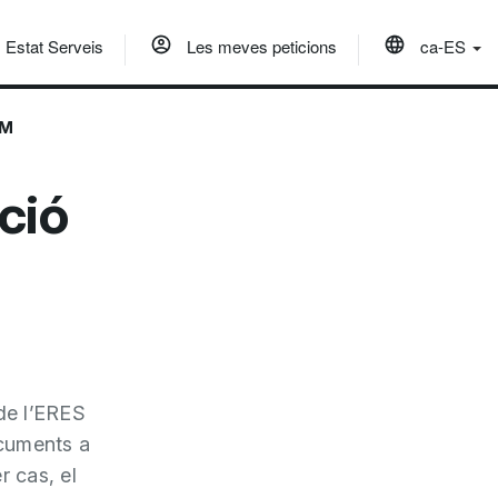
Estat Serveis
Les meves peticions
ca-ES
PM
ció
de l’ERES
ocuments a
r cas, el