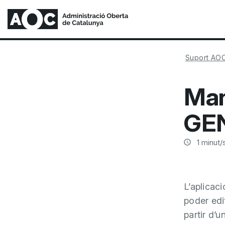
Suport AO
Manu
GE
1
minut/s
L’aplicac
poder edi
partir d’