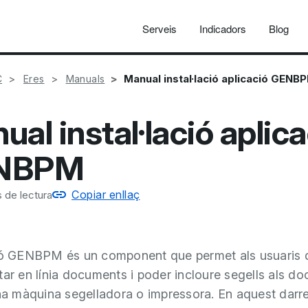
Serveis
Indicadors
Blog
Manual instal·lació aplicació GENB
C
Eres
Manuals
al instal·lació aplica
NBPM
Copiar enllaç
 de lectura
ió GENBPM és un component que permet als usuaris 
tar en línia documents i poder incloure segells als d
una màquina segelladora o impressora. En aquest darre