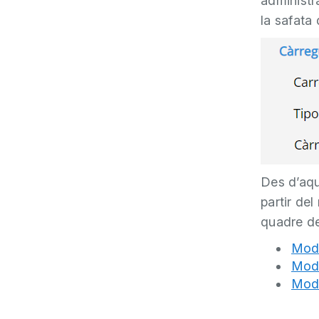
administr
la safata
Des d’aqu
partir de
quadre de
Mode
Mode
Mode