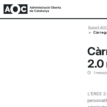
Suport AO
Càrrega
Càr
2.0
1
minut/s
L’ERES 2.
personalit