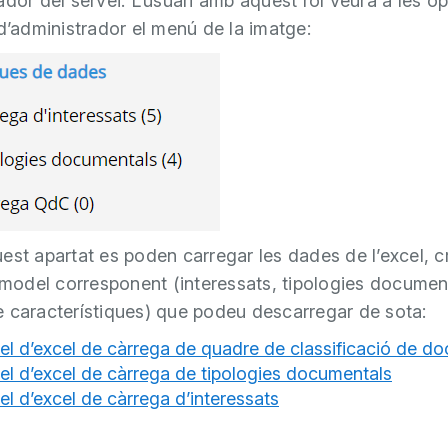
ador del servei. L’usuari amb aquest rol veurà a les o
 d’administrador el menú de la imatge:
est apartat es poden carregar les dades de l’excel, c
l model corresponent (interessats, tipologies documen
 característiques) que podeu descarregar de sota:
l d’excel de càrrega de quadre de classificació de d
l d’excel de càrrega de tipologies documentals
l d’excel de càrrega d’interessats