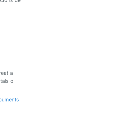
pcions de
reat a
tals o
ocuments