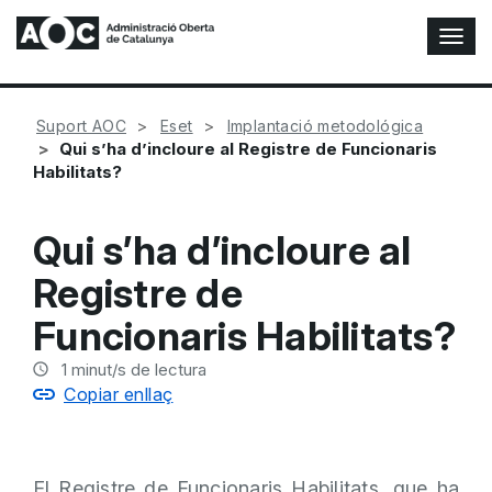
A
l
t
e
Suport AOC
Eset
Implantació metodológica
r
Qui s’ha d’incloure al Registre de Funcionaris
n
Habilitats?
a
r
n
Qui s’ha d’incloure al
a
v
Registre de
e
g
Funcionaris Habilitats?
a
c
1
minut/s de lectura
i
Copiar enllaç
ó
n
El Registre de Funcionaris Habilitats, que ha