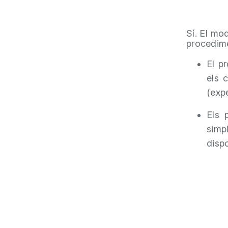
Sí. El mo
procedime
El p
els 
(expe
Els 
simp
dispo