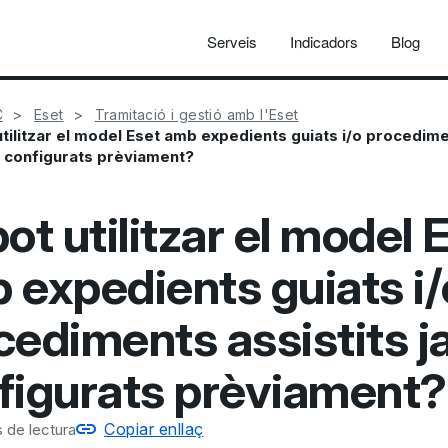
Serveis
Indicadors
Blog
C
Eset
Tramitació i gestió amb l'Eset
utilitzar el model Eset amb expedients guiats i/o procedim
ja configurats prèviament?
ot utilitzar el model 
 expedients guiats i/
cediments assistits j
figurats prèviament?
Copiar enllaç
 de lectura