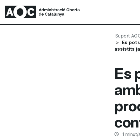
Suport AO
Es pot 
assistits 
Es p
amb
pro
con
1
minut/s