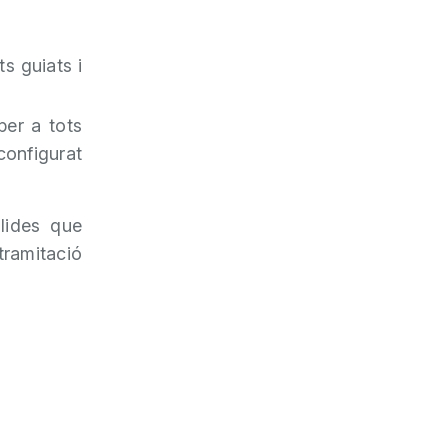
s guiats i
er a tots
configurat
àlides que
ramitació