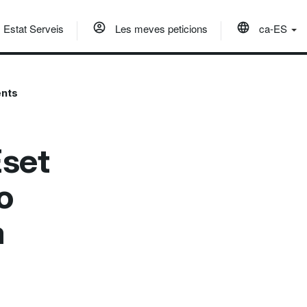
Estat Serveis
Les meves peticions
ca-ES
ents
Eset
o
a