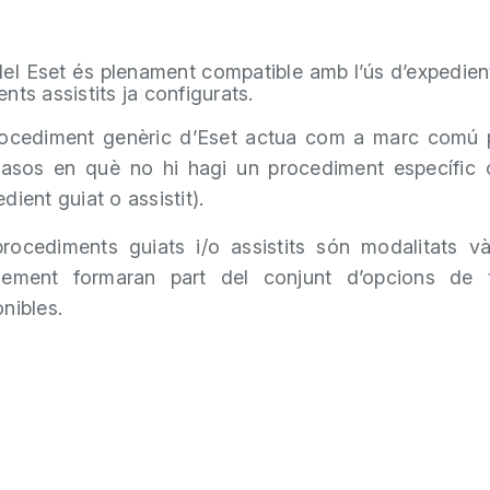
del Eset és plenament compatible amb l’ús d’expedient
nts assistits ja configurats.
rocediment genèric d’Eset actua com a marc comú p
casos en què no hi hagi un procediment específic 
dient guiat o assistit).
procediments guiats i/o assistits són modalitats v
lement formaran part del conjunt d’opcions de t
nibles.