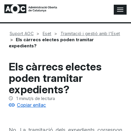
A
l
t
e
Suport AOC
Eset
Tramitació i gestió amb l'Eset
r
Els càrrecs electes poden tramitar
n
expedients?
a
r
n
Els càrrecs electes
a
v
poden tramitar
e
g
expedients?
a
c
1
minut/s de lectura
i
Copiar enllaç
ó
n
No. La tramitació dels expedients correspon