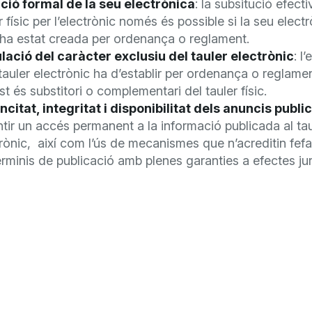
ció formal de la seu electrònica
: la subsitució efecti
r físic per l’electrònic només és possible si la seu elect
 ha estat creada per ordenança o reglament.
lació del caràcter exclusiu del tauler electrònic
: l
tauler electrònic ha d’establir per ordenança o reglamen
t és substitori o complementari del tauler físic.
citat, integritat i disponibilitat dels anuncis publi
tir un accés permanent a la informació publicada al tau
rònic, així com l’ús de mecanismes que n’acreditin fe
erminis de publicació amb plenes garanties a efectes jur