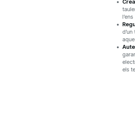
Crea
taule
l’ens
Regu
d’un 
aques
Auten
garan
elect
els t