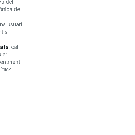
va del
rònica de
’ens usuari
t si
cats
: cal
ler
faentment
ídics.