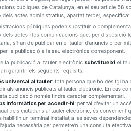
acions públiques de Catalunya, en el seu article 58 so
 dels actes administratius, apartat tercer, especifica:
istracions públiques poden substituir o complementar
ó dels actes i les comunicacions que, per disposició l
ria, s’han de publicar en el tauler d’anuncis o per mit
 per la publicació a la seu electrònica corresponent.
e la publicació al tauler electrònic
substitueixi
el taul
ri garantir els següents requisits:
s universal al tauler
: tota persona que ho desitgi ha
ir als anuncis publicats al tauler electrònic. En cas cont
sta publicació només tindrà caràcter complementari.
ps informàtics per accedir-hi
: per tal d’evitar un acc
ual dels ciutadans al tauler electrònic, és convenient 
s habilitin un terminal instal·lat a les seves dependències
’ajuda necessària per permetre’n una consulta efectiva