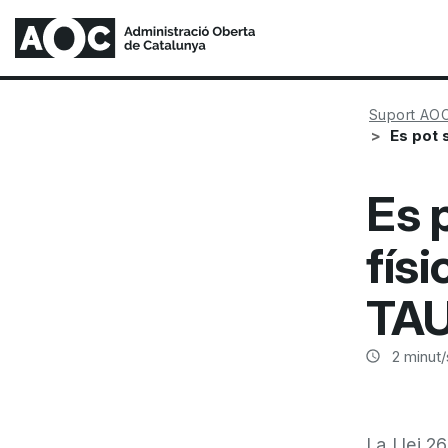
Suport AO
Es pot 
Es p
físi
TA
2
minut/
La Llei 2