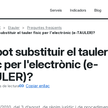
Serveis
Indicadors
Blog
C
Etauler
Preguntes freqüents
substituir el tauler físic per l'electrònic (e-TAULER)?
ot substituir el tauler
c per l'electrònic (e-
ULER)?
Copiar enllaç
s de lectura
6/2010, del 3 d’agost, de règim jurídic i de procedimen