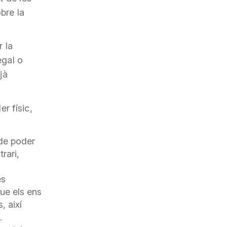
bre la
 la
egal o
jà
er físic,
 de poder
rari,
és
que els ens
, així
.