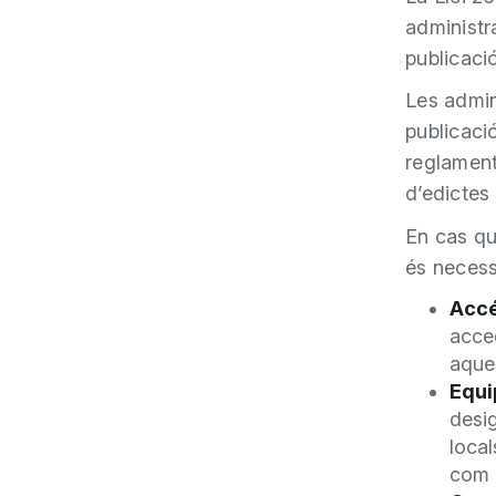
administr
publicació
Les admin
publicaci
reglamentà
d’edictes
En cas qu
és necessa
Accé
acced
aque
Equi
desig
local
com l