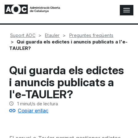
A
l
t
e
Suport AOC
Etauler
Preguntes freqüents
r
Qui guarda els edictes i anuncis publicats a l'e-
n
TAULER?
a
r
n
Qui guarda els edictes
a
v
i anuncis publicats a
e
g
l'e-TAULER?
a
c
1
minut/s de lectura
i
Copiar enllaç
ó
n