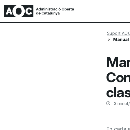
Suport AO
Manual 
Man
Con
clas
3
minut/
En cada e