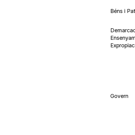
Béns i Pa
Demarcació
Ensenyam
Expropiac
Govern