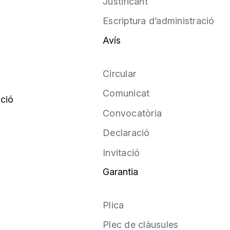
Justificant
Escriptura d’administració
Avís
Circular
Comunicat
ció
Convocatòria
Declaració
Invitació
Garantia
Plica
Plec de clàusules