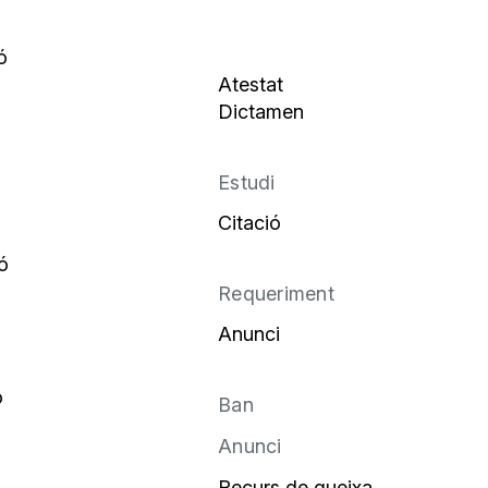
ó
Atestat
Dictamen
Estudi
Citació
ó
Requeriment
Anunci
ó
Ban
Anunci
Recurs de queixa