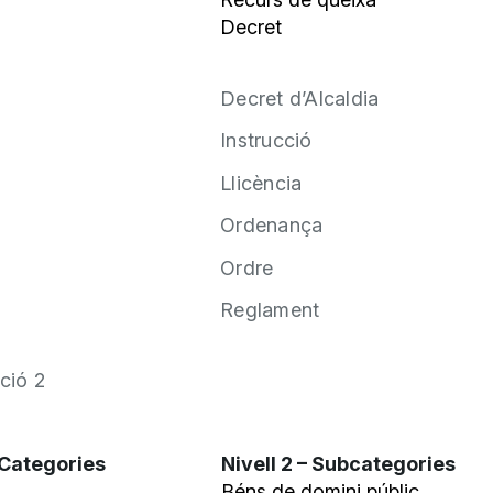
Decret
Decret d’Alcaldia
Instrucció
Llicència
Ordenança
Ordre
Reglament
ció 2
– Categories
Nivell 2 – Subcategories
Béns de domini públic