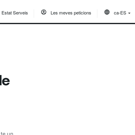
Estat Serveis
Les meves peticions
ca-ES
de
cte un