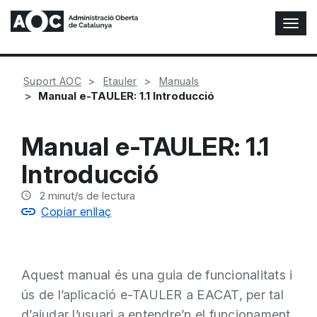
A
l
t
e
Suport AOC
Etauler
Manuals
r
Manual e-TAULER: 1.1 Introducció
n
a
r
Manual e-TAULER: 1.1
n
a
Introducció
v
e
2
minut/s de lectura
g
Copiar enllaç
a
c
i
ó
Aquest manual és una guia de funcionalitats i
n
ús de l’aplicació e-TAULER a EACAT, per tal
d’ajudar l’usuari a entendre’n el funcionament,