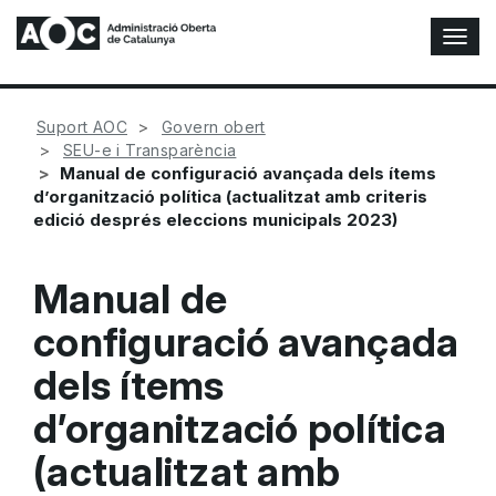
A
l
t
e
Suport AOC
Govern obert
r
SEU-e i Transparència
n
Manual de configuració avançada dels ítems
a
d’organització política (actualitzat amb criteris
r
edició després eleccions municipals 2023)
n
a
v
Manual de
e
g
configuració avançada
a
c
dels ítems
i
ó
d’organització política
n
(actualitzat amb