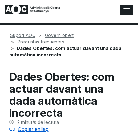
A
l
t
e
Suport AOC
Govern obert
r
Preguntas frecuentes
n
Dades Obertes: com actuar davant una dada
a
automàtica incorrecta
r
n
a
Dades Obertes: com
v
e
actuar davant una
g
a
dada automàtica
c
i
incorrecta
ó
n
2
minut/s de lectura
Copiar enllaç