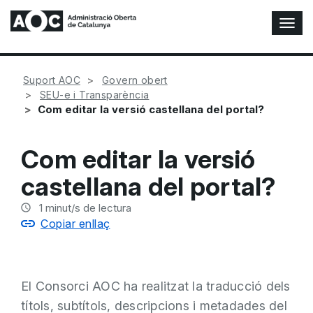
A
l
t
e
Suport AOC
Govern obert
r
SEU-e i Transparència
n
Com editar la versió castellana del portal?
a
r
n
Com editar la versió
a
v
castellana del portal?
e
g
1
minut/s de lectura
a
Copiar enllaç
c
i
ó
n
El Consorci AOC ha realitzat la traducció dels
títols, subtítols, descripcions i metadades del