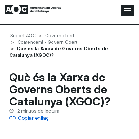
A
l
t
e
Suport AOC
Govern obert
r
Comencem! - Govern Obert
n
Què és la Xarxa de Governs Oberts de
a
Catalunya (XGOC)?
r
n
a
Què és la Xarxa de
v
e
Governs Oberts de
g
a
Catalunya (XGOC)?
c
i
2
minut/s de lectura
ó
Copiar enllaç
n