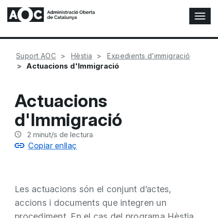
A
l
t
e
Suport AOC
Hèstia
Expedients d’immigració
r
Actuacions d'Immigració
n
a
r
Actuacions
n
a
d'Immigració
v
e
2
minut/s de lectura
g
Copiar enllaç
a
c
i
ó
Les actuacions són el conjunt d’actes,
n
accions i documents que integren un
procediment. En el cas del programa Hèstia