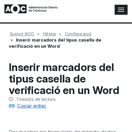
A
l
t
e
Suport AOC
Hèstia
Configuració
r
Inserir marcadors del tipus casella de
n
verificació en un Word
a
r
n
Inserir marcadors del
a
v
tipus casella de
e
g
verificació en un Word
a
c
1
minut/s de lectura
i
Copiar enllaç
ó
n