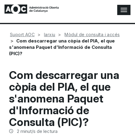
A
l
t
e
Suport AOC
Iarxiu
Mòdul de consulta i accés
r
Com descarregar una còpia del PIA, el que
n
s'anomena Paquet d'Informació de Consulta
a
(PIC)?
r
n
a
Com descarregar una
v
e
còpia del PIA, el que
g
a
s'anomena Paquet
c
i
d'Informació de
ó
Consulta (PIC)?
n
2
minut/s de lectura