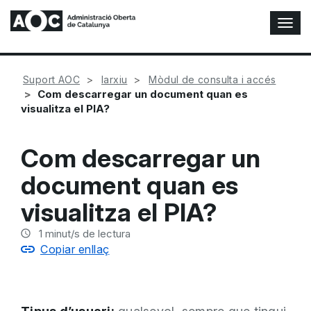
A
l
t
e
Suport AOC
Iarxiu
Mòdul de consulta i accés
r
Com descarregar un document quan es
n
visualitza el PIA?
a
r
n
Com descarregar un
a
v
document quan es
e
g
visualitza el PIA?
a
c
1
minut/s de lectura
i
Copiar enllaç
ó
n