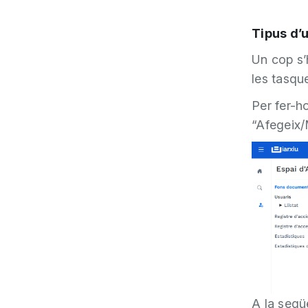
Tipus d’u
Un cop s’
les tasque
Per fer-ho
“Afegeix/
A la següe