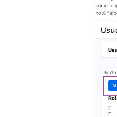
primer cop
botó “afeg