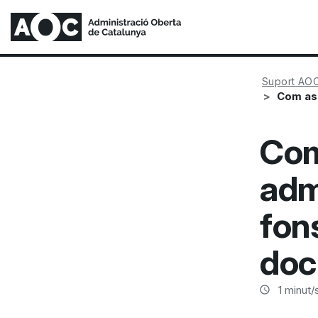
Suport AO
Com ass
Com
adm
fon
doc
1
minut/s