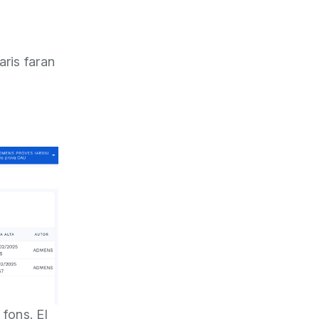
aris faran
 fons. El