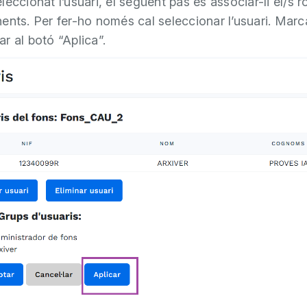
eccionat l’usuari, el següent pas és associar-li el/s ro
ents. Per fer-ho només cal seleccionar l’usuari. Marca
car al botó “Aplica”.