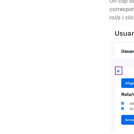
Un cop sel
correspon
rol/s i cli