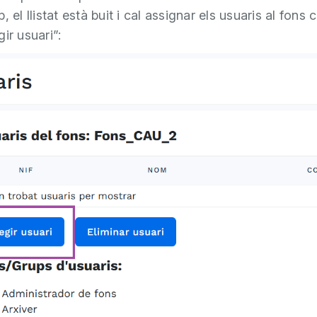
, el llistat està buit i cal assignar els usuaris al fons c
ir usuari”: