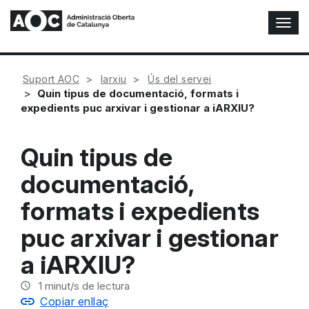
A
l
t
e
Suport AOC
Iarxiu
Ús del servei
r
Quin tipus de documentació, formats i
n
expedients puc arxivar i gestionar a iARXIU?
a
r
n
Quin tipus de
a
v
documentació,
e
g
formats i expedients
a
c
puc arxivar i gestionar
i
a iARXIU?
ó
n
1
minut/s de lectura
Copiar enllaç