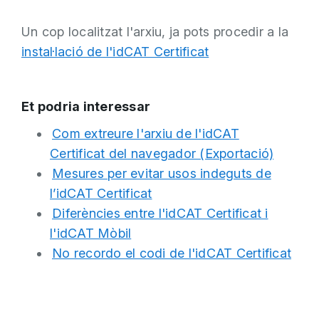
Un cop localitzat l'arxiu, ja pots procedir a la
instal·lació de l'idCAT Certificat
Et podria interessar
Veure aquest vídeo en
altres idiomes.
Com extreure l'arxiu de l'idCAT
Certificat del navegador (Exportació)
Segons el navegador utilitzat, la ubicació
Mesures per evitar usos indeguts de
definida és:
l’idCAT Certificat
Google Chrome
: Eines
Diferències entre l'idCAT Certificat i
>Configuració >Configuració
l'idCAT Mòbil
Veure aquest vídeo en
altres idiomes.
avançada>Descàrregues>apartat
No recordo el codi de l'idCAT Certificat
A macOS, a l'hora de descarregar
"Ubicació".
qualsevol classe d'arxiu hi ha definida per
Microsoft Edge
: Eines
defecte la ubicació "Descàrregues" on
>Configuració >Descàrregues>