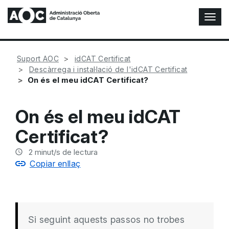
A
l
t
e
Suport AOC
idCAT Certificat
r
Descàrrega i instal·lació de l'idCAT Certificat
n
On és el meu idCAT Certificat?
a
r
n
On és el meu idCAT
a
v
Certificat?
e
g
2
minut/s de lectura
a
Copiar enllaç
c
i
ó
n
Si seguint aquests passos no trobes