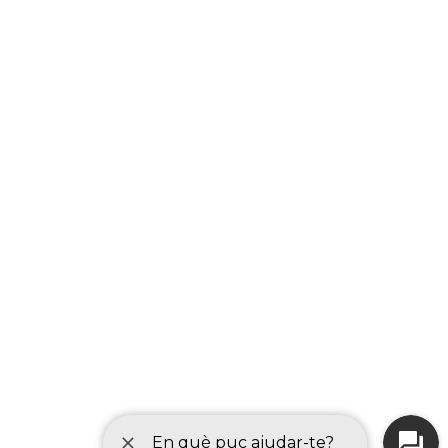
s'emmagatzemen tots i cadascun dels
apartat "Ubicació".
fitxers que descarreguem d'Internet.
Normalment, aquesta carpeta es troba en
el Dock:
En cas que no estigui en el Dock, sempre
la pots buscar en el Finder.