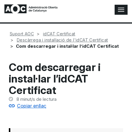
A
l
t
e
Suport AOC
idCAT Certificat
r
Descàrrega i instal·lació de l'idCAT Certificat
n
Com descarregar i instal·lar l’idCAT Certificat
a
r
n
Com descarregar i
a
v
instal·lar l’idCAT
e
g
Certificat
a
c
8
minut/s de lectura
i
Copiar enllaç
ó
n