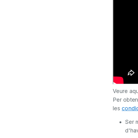
Veure aq
Per obteni
les
c
ondi
Ser m
d'hav