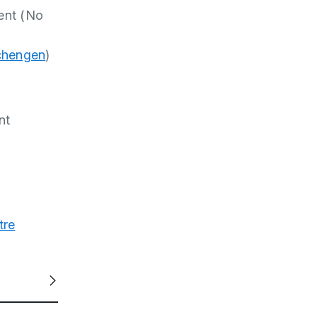
gent (No
chengen
)
nt
tre