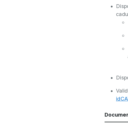
Disp
cadu
Disp
Valid
idCA
Document