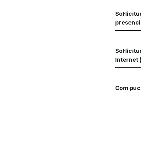
Sol·licit
presenc
Sol·licit
Internet 
Com puc o