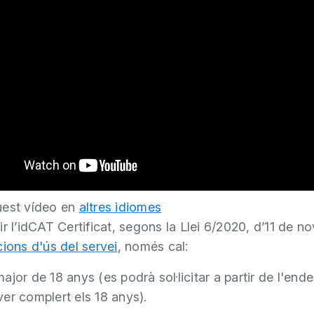
uest vídeo en
altres idiomes
r l’idCAT Certificat, segons la Llei 6/2020, d’11 de n
cions d'ús del serve
i
, només cal:
ajor de 18 anys (es podrà sol·licitar a partir de l'end
er complert els 18 anys).