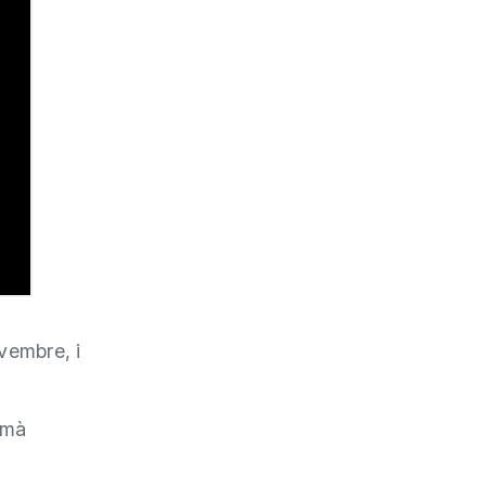
ovembre, i
emà