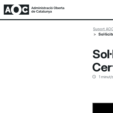
Suport AO
Sol·lici
Sol·
Cert
1
minut/s