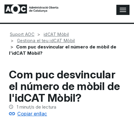
A
l
t
e
Suport AOC
idCAT Mòbil
r
Gestiona el teu idCAT Mòbil
n
Com puc desvincular el número de mòbil de
a
l'idCAT Mòbil?
r
n
a
Com puc desvincular
v
e
el número de mòbil de
g
a
l'idCAT Mòbil?
c
i
1
minut/s de lectura
ó
Copiar enllaç
n