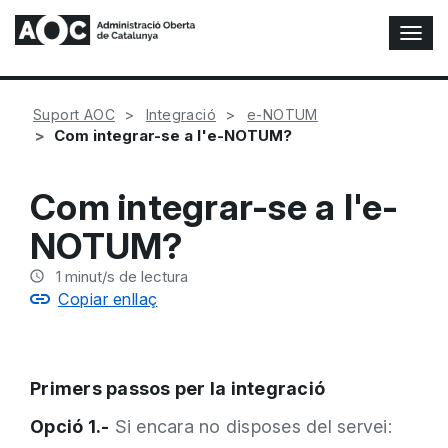
A
l
t
e
Suport AOC
Integració
e-NOTUM
r
Com integrar-se a l'e-NOTUM?
n
a
r
Com integrar-se a l'e-
n
a
NOTUM?
v
e
1
minut/s de lectura
g
Copiar enllaç
a
c
i
ó
Primers passos per la integració
n
Opció 1.-
Si encara no disposes del servei: