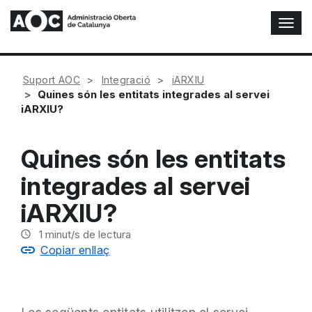
A
l
t
e
Suport AOC
Integració
iARXIU
r
Quines són les entitats integrades al servei
n
iARXIU?
a
r
n
Quines són les entitats
a
v
integrades al servei
e
g
iARXIU?
a
c
1
minut/s de lectura
i
Copiar enllaç
ó
n