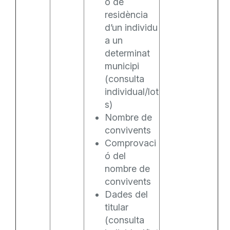
ó de
residència
d’un individu
a un
determinat
municipi
(consulta
individual/lot
s)
Nombre de
convivents
Comprovaci
ó del
nombre de
convivents
Dades del
titular
(consulta