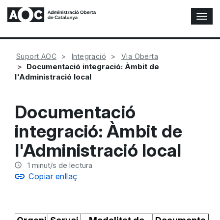
A
l
t
e
Suport AOC
Integració
Via Oberta
r
Documentació integració: Àmbit de
n
l'Administració local
a
r
n
Documentació
a
v
integració: Àmbit de
e
g
l'Administració local
a
c
1
minut/s de lectura
i
Copiar enllaç
ó
n