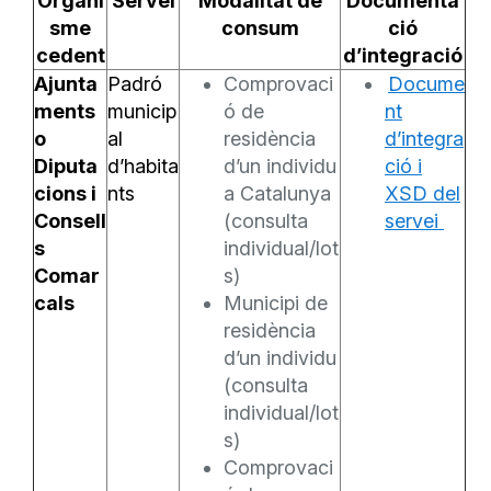
Organi
Servei
Modalitat de
Documenta
sme
consum
ció
cedent
d’integració
Ajunta
Padró
Comprovaci
Docume
ments
municip
ó de
nt
o
al
residència
d’integra
Diputa
d’habita
d’un individu
ció i
cions i
nts
a Catalunya
XSD del
Consell
(consulta
servei
s
individual/lot
Comar
s)
cals
Municipi de
residència
d’un individu
(consulta
individual/lot
s)
Comprovaci