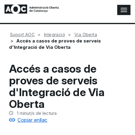
A
l
t
e
Suport AOC
Integració
Via Oberta
r
Accés a casos de proves de serveis
n
d'Integració de Via Oberta
a
r
n
Accés a casos de
a
v
proves de serveis
e
g
d'Integració de Via
a
c
Oberta
i
ó
1
minut/s de lectura
n
Copiar enllaç