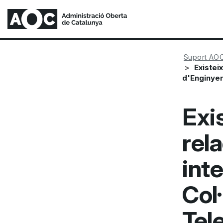
Suport AO
Existei
d'Enginyer
Exi
rel
inte
Col
Tel