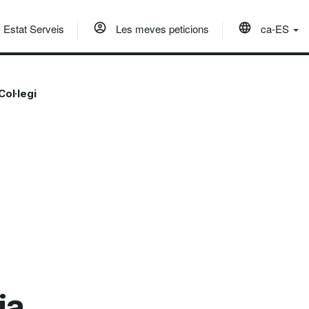
Estat Serveis
Les meves peticions
ca-ES
Col·legi
ia