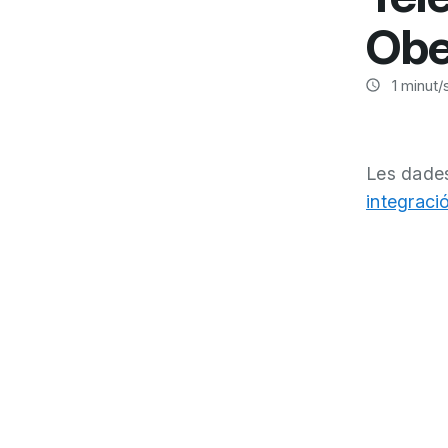
Obe
1
minut/s
Les dades
integració