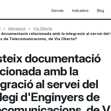
Serveis
Indicadors
Blog
C
Integració
Via Oberta
x documentació relacionada amb la integració al servei del 
s de Telecomunicacions, de Via Oberta?
steix documentació
acionada amb la
gració al servei del
·legi d'Enginyers de
ecomunicacions, de V