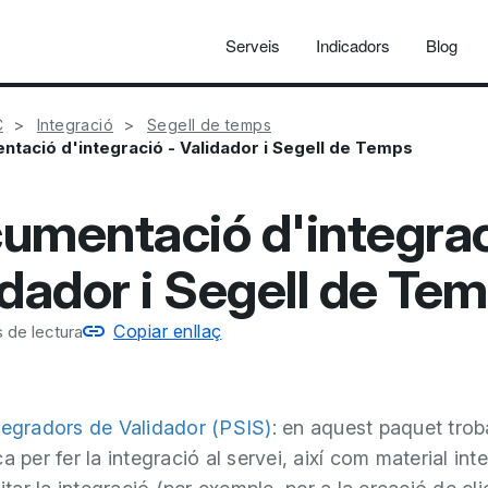
Serveis
Indicadors
Blog
C
Integració
Segell de temps
tació d'integració - Validador i Segell de Temps
umentació d'integrac
idador i Segell de Te
Copiar enllaç
 de lectura
tegradors de Validador (PSIS)
: en aquest paquet tro
a per fer la integració al servei, així com material int