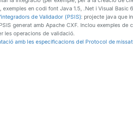
litar la integració (per exemple, per a la creació de cl
exemples en codi font Java 1.5, .Net i Visual Basic 6,
'integradors de Validador (PSIS)
: projecte java que i
 PSIS generat amb Apache CXF. Inclou exemples de c
er les operacions de validació.
ació amb les especificacions del Protocol de missat