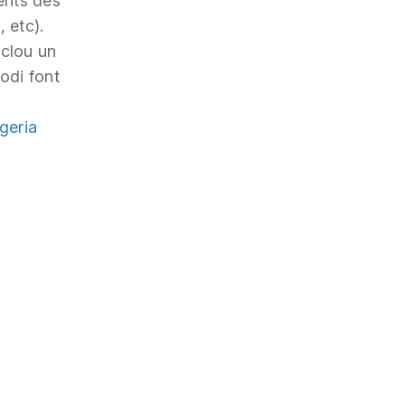
ients des
 etc).
nclou un
odi font
geria