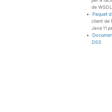
per a faci
de WSDL, 
Paquet d
client de
Java 11 p
Document
DSS