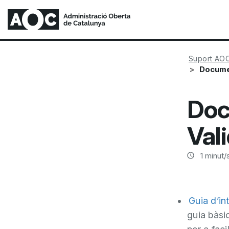
Suport AO
Documen
Doc
Val
1
minut/s
Guia d’in
guia bàsic