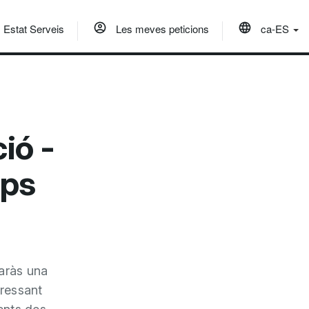
Estat Serveis
Les meves peticions
ca-ES
ió -
mps
baràs una
eressant