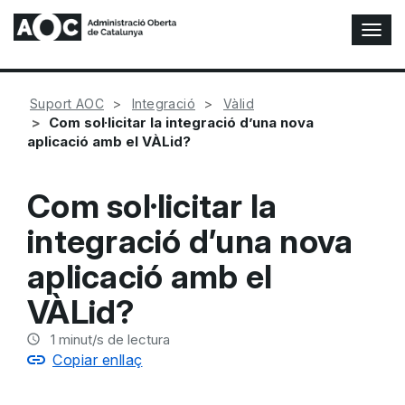
A
l
t
e
Suport AOC
Integració
Vàlid
r
Com sol·licitar la integració d’una nova
n
aplicació amb el VÀLid?
a
r
n
Com sol·licitar la
a
v
integració d’una nova
e
g
aplicació amb el
a
c
VÀLid?
i
ó
1
minut/s de lectura
n
Copiar enllaç