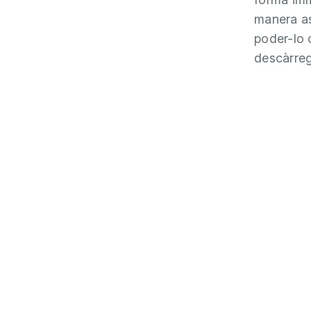
manera as
poder-lo 
descàrreg