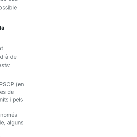
ssible i
da
nt
ndrà de
sts:
a PSCP (en
nes de
its i pels
i només
le, alguns