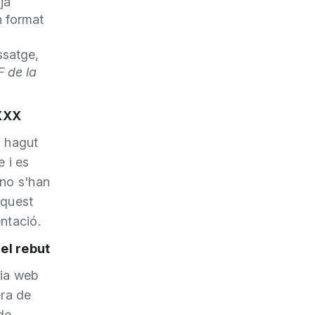
ja
n format
ssatge,
F de la
XXX
a hagut
e i es
 no s'han
aquest
ntació.
 el rebut
gia web
era de
de