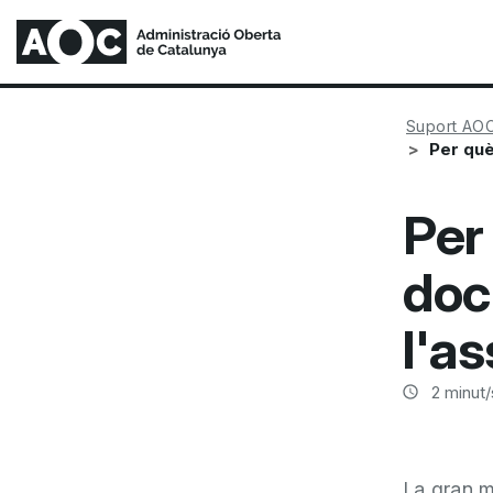
Suport AO
Per què
Per
doc
l'a
2
minut/
La gran m