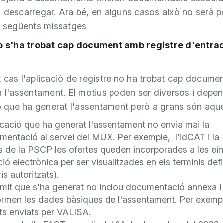
 descarregar. Ara bé, en alguns casos això no serà po
s següents missatges
No s'ha trobat cap document amb registre d'entra
 cas l'aplicació de registre no ha trobat cap docume
a l'assentament. El motius poden ser diversos i depe
ió que ha generat l'assentament però a grans són aque
icació que ha generat l'assentament no envia mai la
mentació al servei del MUX. Per exemple, l'idCAT i l
s de la PSCP les ofertes queden incorporades a les ei
ació electrònica per ser visualitzades en els terminis defin
is autoritzats).
ràmit que s'ha generat no inclou documentació annexa 
formen les dades bàsiques de l'assentament. Per exemp
ts enviats per VALISA.