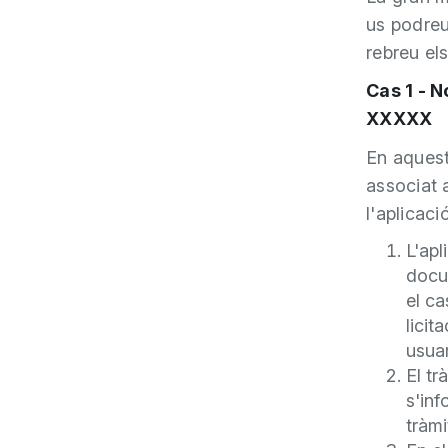
us podreu
rebreu el
Cas 1 - 
XXXXX
En aquest
associat 
l'aplicac
L'apl
docu
el ca
licit
usuar
El t
s'in
tràmi