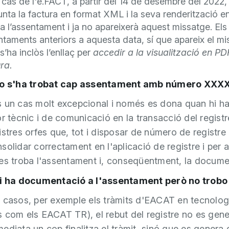
 cas de l'e.FACT, a partir del 14 de desembre del 2022, 
unta la factura en format XML i la seva renderització e
 l’assentament i ja no apareixerà aquest missatge. Els
taments anteriors a aquesta data, sí que apareix el mi
s’ha inclòs l’enllaç per
accedir a la visualització en PD
ura.
No s'ha trobat cap assentament amb número XXX
 un cas molt excepcional i només es dona quan hi h
r tècnic i de comunicació en la transacció del registr
istres orfes que, tot i disposar de número de registre
solidar correctament en l'aplicació de registre i per 
es troba l'assentament i, conseqüentment, la docume
Hi ha documentació a l'assentament però no trobo
 casos, per exemple els tràmits d'EACAT en tecnolo
 com els EACAT TR), el rebut del registre no es gen
ediata un cop finalitza el tràmit, sinó que es genera 