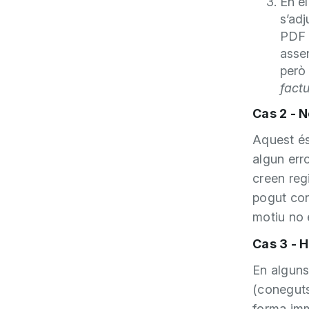
En el
s’adj
PDF a
assen
però 
fact
Cas 2 - 
Aquest és
algun erro
creen reg
pogut con
motiu no 
Cas 3 - 
En alguns
(coneguts
forma imm