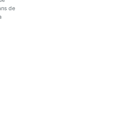
ans de
a