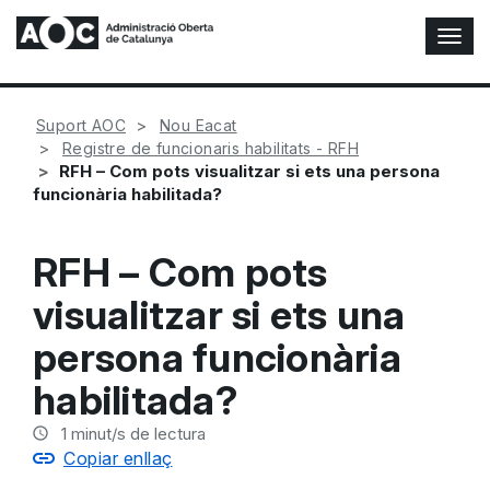
A
l
t
e
Suport AOC
Nou Eacat
r
Registre de funcionaris habilitats - RFH
n
RFH – Com pots visualitzar si ets una persona
a
funcionària habilitada?
r
n
a
RFH – Com pots
v
e
visualitzar si ets una
g
a
persona funcionària
c
i
habilitada?
ó
n
1
minut/s de lectura
Copiar enllaç