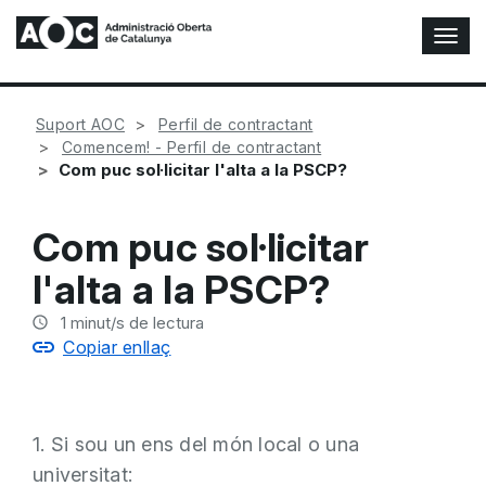
A
l
t
e
Suport AOC
Perfil de contractant
r
Comencem! - Perfil de contractant
n
Com puc sol·licitar l'alta a la PSCP?
a
r
n
Com puc sol·licitar
a
v
l'alta a la PSCP?
e
g
1
minut/s de lectura
a
Copiar enllaç
c
i
ó
n
1. Si sou un ens del món local o una
universitat: