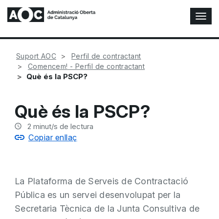
A
l
t
e
Suport AOC
Perfil de contractant
r
Comencem! - Perfil de contractant
n
Què és la PSCP?
a
r
n
Què és la PSCP?
a
v
2
minut/s de lectura
e
Copiar enllaç
g
a
c
i
La Plataforma de Serveis de Contractació
ó
n
Pública es un servei desenvolupat per la
Secretaria Tècnica de la Junta Consultiva de