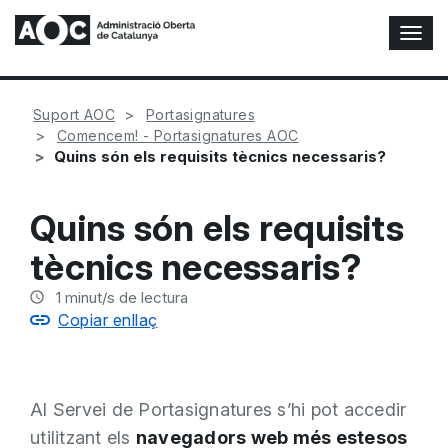
A
l
t
e
Suport AOC
Portasignatures
r
Comencem! - Portasignatures AOC
n
Quins són els requisits tècnics necessaris?
a
r
n
Quins són els requisits
a
v
tècnics necessaris?
e
g
1
minut/s de lectura
a
Copiar enllaç
c
i
ó
n
Al Servei de Portasignatures s’hi pot accedir
utilitzant els
navegadors web més estesos