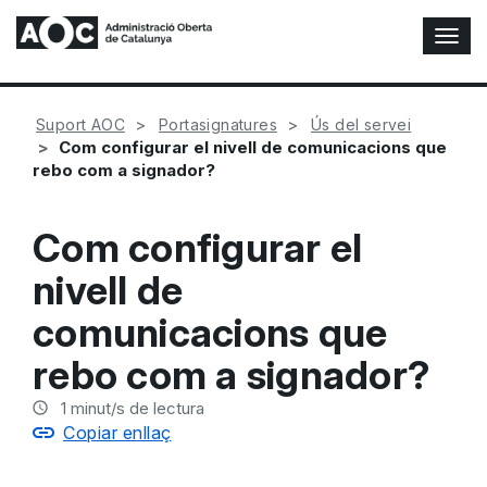
A
l
t
e
Suport AOC
Portasignatures
Ús del servei
r
Com configurar el nivell de comunicacions que
n
rebo com a signador?
a
r
n
Com configurar el
a
v
nivell de
e
g
comunicacions que
a
c
rebo com a signador?
i
ó
1
minut/s de lectura
n
Copiar enllaç