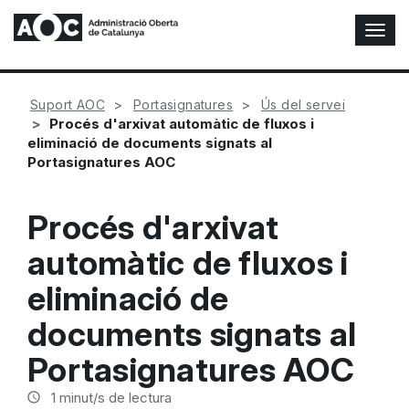
A
l
t
e
Suport AOC
Portasignatures
Ús del servei
r
Procés d'arxivat automàtic de fluxos i
n
eliminació de documents signats al
a
Portasignatures AOC
r
n
a
Procés d'arxivat
v
e
automàtic de fluxos i
g
a
eliminació de
c
i
documents signats al
ó
Portasignatures AOC
n
1
minut/s de lectura