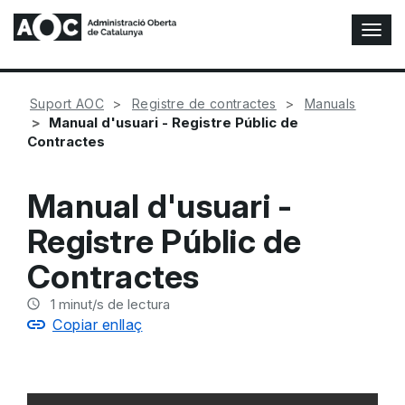
A
l
t
e
Suport AOC
Registre de contractes
Manuals
r
Manual d'usuari - Registre Públic de
n
Contractes
a
r
n
Manual d'usuari -
a
v
Registre Públic de
e
g
Contractes
a
c
1
minut/s de lectura
i
Copiar enllaç
ó
n